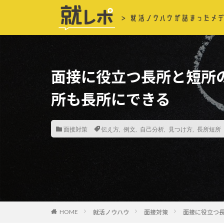
面接に役立つ長所と短所
所も長所にできる
面接対策
伝え方
,
例文
,
自己分析
,
見つけ方
,
長所短所
就活ノウハウ
面接対策
面接に役立つ
HOME