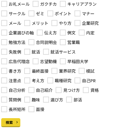
お礼メール
ガクチカ
キャリアプラン
サークル
ゼミ
ポイント
マナー
メール
メリット
やり方
企業研究
企業選びの軸
伝え方
例文
内定
勉強方法
合同説明会
営業職
失敗例
就活
就活サービス
広告代理店
志望動機
早稲田大学
書き方
最終面接
業界研究
模試
注意点
考え方
職種研究
自己PR
自己分析
自己紹介
見つけ方
資格
質問例
趣味
選び方
部活
長所短所
面接
検索