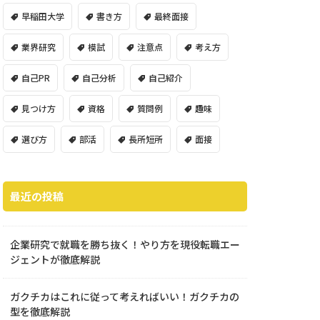
早稲田大学
書き方
最終面接
業界研究
模試
注意点
考え方
自己PR
自己分析
自己紹介
見つけ方
資格
質問例
趣味
選び方
部活
長所短所
面接
最近の投稿
企業研究で就職を勝ち抜く！やり方を現役転職エー
ジェントが徹底解説
ガクチカはこれに従って考えればいい！ガクチカの
型を徹底解説