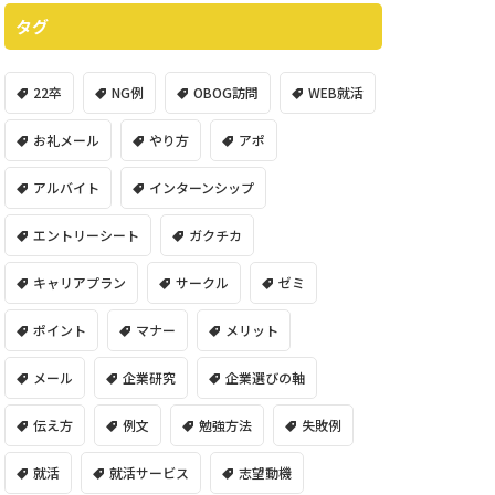
タグ
22卒
NG例
OBOG訪問
WEB就活
お礼メール
やり方
アポ
アルバイト
インターンシップ
エントリーシート
ガクチカ
キャリアプラン
サークル
ゼミ
ポイント
マナー
メリット
メール
企業研究
企業選びの軸
伝え方
例文
勉強方法
失敗例
就活
就活サービス
志望動機