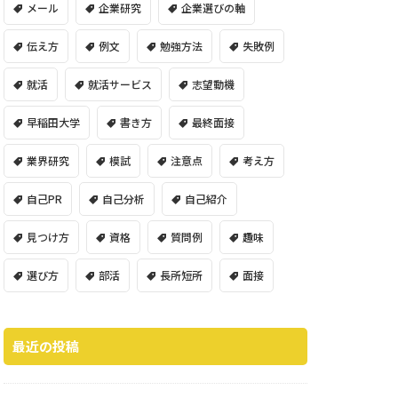
メール
企業研究
企業選びの軸
伝え方
例文
勉強方法
失敗例
就活
就活サービス
志望動機
早稲田大学
書き方
最終面接
業界研究
模試
注意点
考え方
自己PR
自己分析
自己紹介
見つけ方
資格
質問例
趣味
選び方
部活
長所短所
面接
最近の投稿