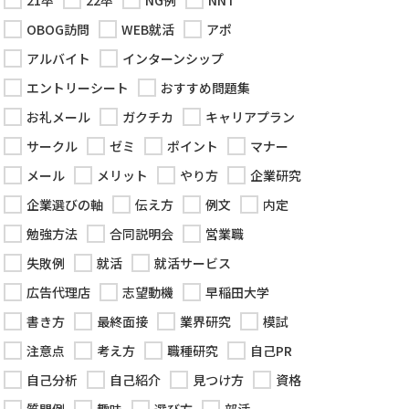
21卒
22卒
NG例
NNT
OBOG訪問
WEB就活
アポ
アルバイト
インターンシップ
エントリーシート
おすすめ問題集
お礼メール
ガクチカ
キャリアプラン
サークル
ゼミ
ポイント
マナー
メール
メリット
やり方
企業研究
企業選びの軸
伝え方
例文
内定
勉強方法
合同説明会
営業職
失敗例
就活
就活サービス
広告代理店
志望動機
早稲田大学
書き方
最終面接
業界研究
模試
注意点
考え方
職種研究
自己PR
自己分析
自己紹介
見つけ方
資格