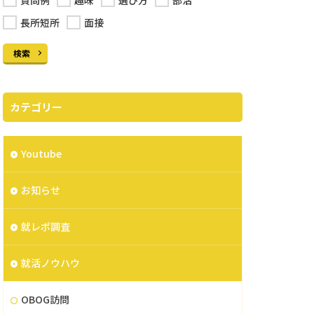
質問例
趣味
選び方
部活
長所短所
面接
検索
カテゴリー
Youtube
お知らせ
就レポ調査
就活ノウハウ
OBOG訪問