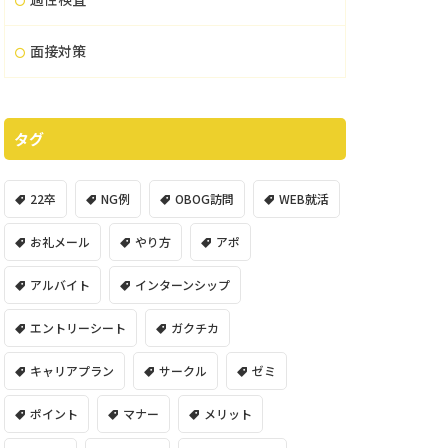
面接対策
タグ
22卒
NG例
OBOG訪問
WEB就活
お礼メール
やり方
アポ
アルバイト
インターンシップ
エントリーシート
ガクチカ
キャリアプラン
サークル
ゼミ
ポイント
マナー
メリット