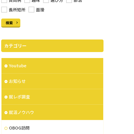
質問例
趣味
選び方
部活
長所短所
面接
検索
カテゴリー
Youtube
お知らせ
就レポ調査
就活ノウハウ
OBOG訪問