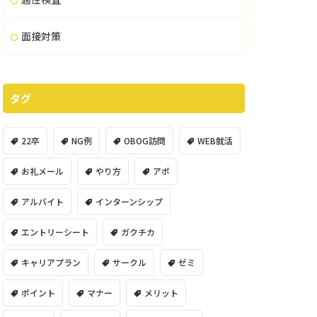
面接対策
タグ
22卒
NG例
OBOG訪問
WEB就活
お礼メール
やり方
アポ
アルバイト
インターンシップ
エントリーシート
ガクチカ
キャリアプラン
サークル
ゼミ
ポイント
マナー
メリット