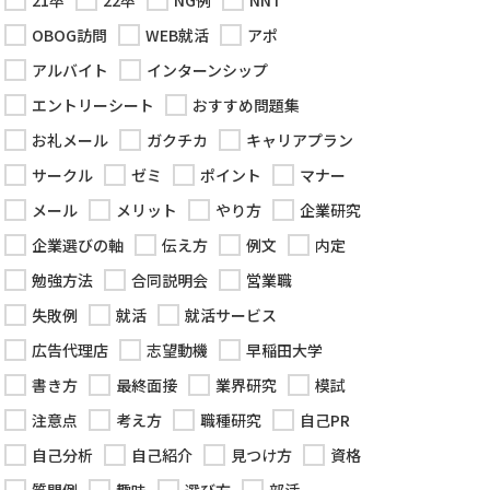
21卒
22卒
NG例
NNT
OBOG訪問
WEB就活
アポ
アルバイト
インターンシップ
エントリーシート
おすすめ問題集
お礼メール
ガクチカ
キャリアプラン
サークル
ゼミ
ポイント
マナー
メール
メリット
やり方
企業研究
企業選びの軸
伝え方
例文
内定
勉強方法
合同説明会
営業職
失敗例
就活
就活サービス
広告代理店
志望動機
早稲田大学
書き方
最終面接
業界研究
模試
注意点
考え方
職種研究
自己PR
自己分析
自己紹介
見つけ方
資格