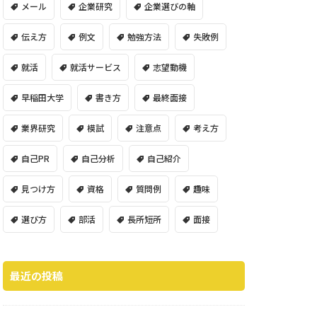
メール
企業研究
企業選びの軸
伝え方
例文
勉強方法
失敗例
就活
就活サービス
志望動機
早稲田大学
書き方
最終面接
業界研究
模試
注意点
考え方
自己PR
自己分析
自己紹介
見つけ方
資格
質問例
趣味
選び方
部活
長所短所
面接
最近の投稿