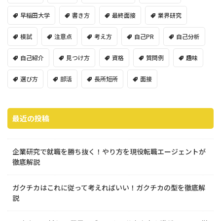
早稲田大学
書き方
最終面接
業界研究
模試
注意点
考え方
自己PR
自己分析
自己紹介
見つけ方
資格
質問例
趣味
選び方
部活
長所短所
面接
最近の投稿
企業研究で就職を勝ち抜く！やり方を現役転職エージェントが
徹底解説
ガクチカはこれに従って考えればいい！ガクチカの型を徹底解
説