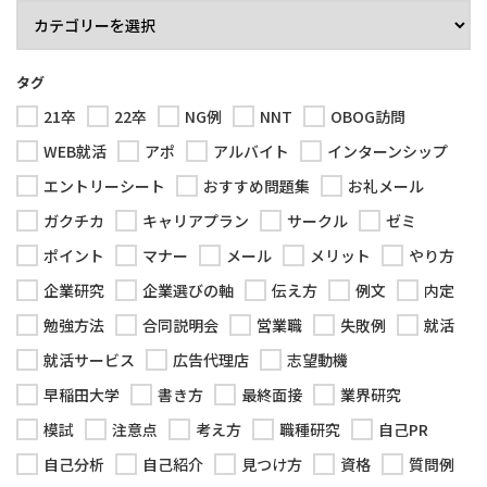
タグ
21卒
22卒
NG例
NNT
OBOG訪問
WEB就活
アポ
アルバイト
インターンシップ
エントリーシート
おすすめ問題集
お礼メール
ガクチカ
キャリアプラン
サークル
ゼミ
ポイント
マナー
メール
メリット
やり方
企業研究
企業選びの軸
伝え方
例文
内定
勉強方法
合同説明会
営業職
失敗例
就活
就活サービス
広告代理店
志望動機
早稲田大学
書き方
最終面接
業界研究
模試
注意点
考え方
職種研究
自己PR
自己分析
自己紹介
見つけ方
資格
質問例