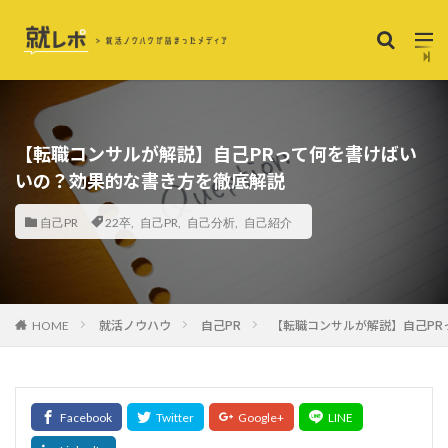
【転職コンサルが解説】自己PRって何を書けばい
いの？効果的な書き方を徹底解説
自己PR
22卒
,
自己PR
,
自己分析
,
自己紹介
就活ノウハウ
自己PR
【転職コンサルが解説】自己PR
HOME