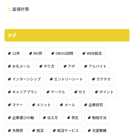
面接対策
タグ
22卒
NG例
OBOG訪問
WEB就活
お礼メール
やり方
アポ
アルバイト
インターンシップ
エントリーシート
ガクチカ
キャリアプラン
サークル
ゼミ
ポイント
マナー
メリット
メール
企業研究
企業選びの軸
伝え方
例文
勉強方法
失敗例
就活
就活サービス
志望動機