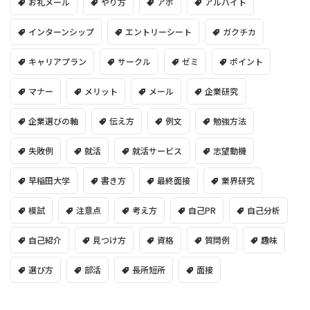
お礼メール
やり方
アポ
アルバイト
インターンシップ
エントリーシート
ガクチカ
キャリアプラン
サークル
ゼミ
ポイント
マナー
メリット
メール
企業研究
企業選びの軸
伝え方
例文
勉強方法
失敗例
就活
就活サービス
志望動機
早稲田大学
書き方
最終面接
業界研究
模試
注意点
考え方
自己PR
自己分析
自己紹介
見つけ方
資格
質問例
趣味
選び方
部活
長所短所
面接