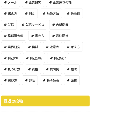
メール
企業研究
企業選びの軸
伝え方
例文
勉強方法
失敗例
就活
就活サービス
志望動機
早稲田大学
書き方
最終面接
業界研究
模試
注意点
考え方
自己PR
自己分析
自己紹介
見つけ方
資格
質問例
趣味
選び方
部活
長所短所
面接
最近の投稿