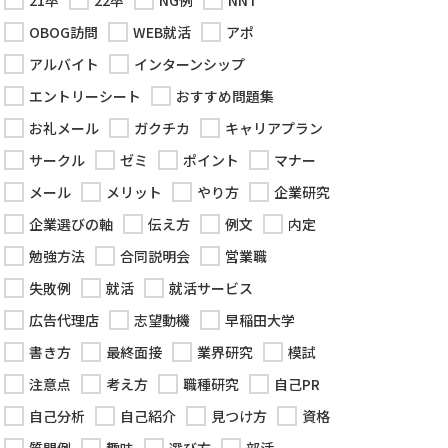
21卒
22卒
NG例
NNT
OBOG訪問
WEB就活
アポ
アルバイト
インターンシップ
エントリーシート
おすすめ問題集
お礼メール
ガクチカ
キャリアプラン
サークル
ゼミ
ポイント
マナー
メール
メリット
やり方
企業研究
企業選びの軸
伝え方
例文
内定
勉強方法
合同説明会
営業職
失敗例
就活
就活サービス
広告代理店
志望動機
早稲田大学
書き方
最終面接
業界研究
模試
注意点
考え方
職種研究
自己PR
自己分析
自己紹介
見つけ方
資格