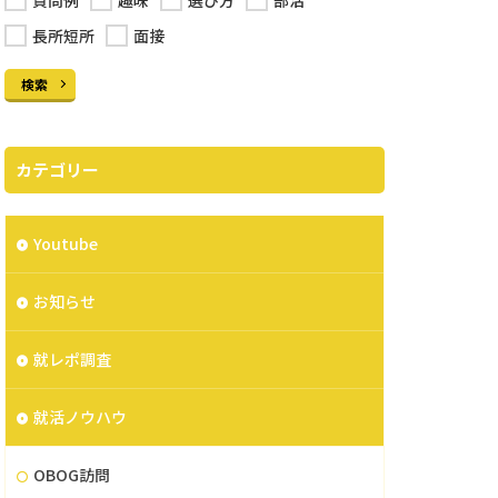
質問例
趣味
選び方
部活
長所短所
面接
検索
カテゴリー
Youtube
お知らせ
就レポ調査
就活ノウハウ
OBOG訪問