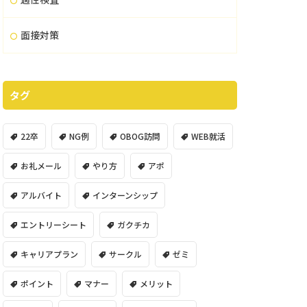
面接対策
タグ
22卒
NG例
OBOG訪問
WEB就活
お礼メール
やり方
アポ
アルバイト
インターンシップ
エントリーシート
ガクチカ
キャリアプラン
サークル
ゼミ
ポイント
マナー
メリット