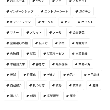
お礼メール
やり方
アポ
アルバイト
インターンシップ
エントリーシート
ガクチカ
キャリアプラン
サークル
ゼミ
ポイント
マナー
メリット
メール
企業研究
企業選びの軸
伝え方
例文
勉強方法
失敗例
就活
就活サービス
志望動機
早稲田大学
書き方
最終面接
業界研究
模試
注意点
考え方
自己PR
自己分析
自己紹介
見つけ方
資格
質問例
趣味
選び方
部活
長所短所
面接