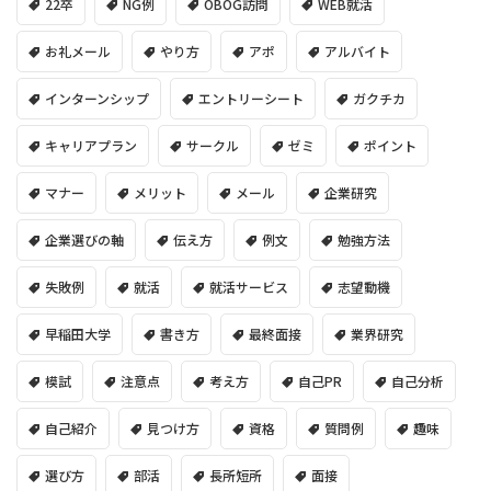
22卒
NG例
OBOG訪問
WEB就活
お礼メール
やり方
アポ
アルバイト
インターンシップ
エントリーシート
ガクチカ
キャリアプラン
サークル
ゼミ
ポイント
マナー
メリット
メール
企業研究
企業選びの軸
伝え方
例文
勉強方法
失敗例
就活
就活サービス
志望動機
早稲田大学
書き方
最終面接
業界研究
模試
注意点
考え方
自己PR
自己分析
自己紹介
見つけ方
資格
質問例
趣味
選び方
部活
長所短所
面接