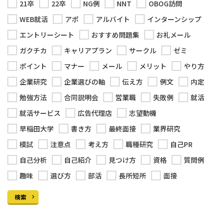
21卒
22卒
NG例
NNT
OBOG訪問
WEB就活
アポ
アルバイト
インターンシップ
エントリーシート
おすすめ問題集
お礼メール
ガクチカ
キャリアプラン
サークル
ゼミ
ポイント
マナー
メール
メリット
やり方
企業研究
企業選びの軸
伝え方
例文
内定
勉強方法
合同説明会
営業職
失敗例
就活
就活サービス
広告代理店
志望動機
早稲田大学
書き方
最終面接
業界研究
模試
注意点
考え方
職種研究
自己PR
自己分析
自己紹介
見つけ方
資格
質問例
趣味
選び方
部活
長所短所
面接
検索