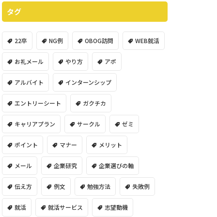
タグ
22卒
NG例
OBOG訪問
WEB就活
お礼メール
やり方
アポ
アルバイト
インターンシップ
エントリーシート
ガクチカ
キャリアプラン
サークル
ゼミ
ポイント
マナー
メリット
メール
企業研究
企業選びの軸
伝え方
例文
勉強方法
失敗例
就活
就活サービス
志望動機