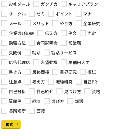
お礼メール
ガクチカ
キャリアプラン
サークル
ゼミ
ポイント
マナー
メール
メリット
やり方
企業研究
企業選びの軸
伝え方
例文
内定
勉強方法
合同説明会
営業職
失敗例
就活
就活サービス
広告代理店
志望動機
早稲田大学
書き方
最終面接
業界研究
模試
注意点
考え方
職種研究
自己PR
自己分析
自己紹介
見つけ方
資格
質問例
趣味
選び方
部活
長所短所
面接
検索