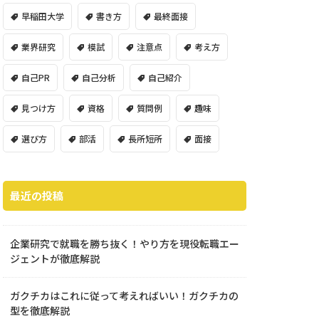
早稲田大学
書き方
最終面接
業界研究
模試
注意点
考え方
自己PR
自己分析
自己紹介
見つけ方
資格
質問例
趣味
選び方
部活
長所短所
面接
最近の投稿
企業研究で就職を勝ち抜く！やり方を現役転職エー
ジェントが徹底解説
ガクチカはこれに従って考えればいい！ガクチカの
型を徹底解説