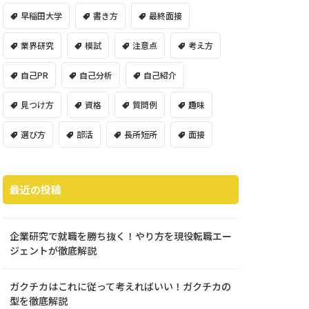
早稲田大学
書き方
最終面接
業界研究
模試
注意点
考え方
自己PR
自己分析
自己紹介
見つけ方
資格
質問例
趣味
選び方
部活
長所短所
面接
最近の投稿
企業研究で就職を勝ち抜く！やり方を現役転職エー
ジェントが徹底解説
ガクチカはこれに従って考えればいい！ガクチカの
型を徹底解説