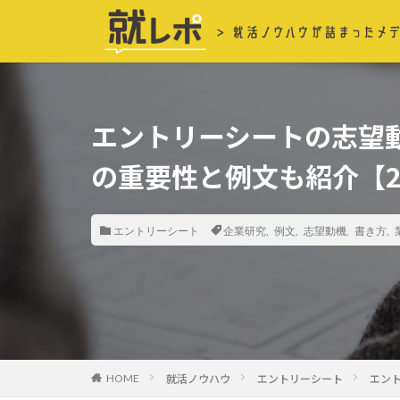
エントリーシートの志望
の重要性と例文も紹介【2
エントリーシート
企業研究
,
例文
,
志望動機
,
書き方
,
就活ノウハウ
エントリーシート
エン
HOME