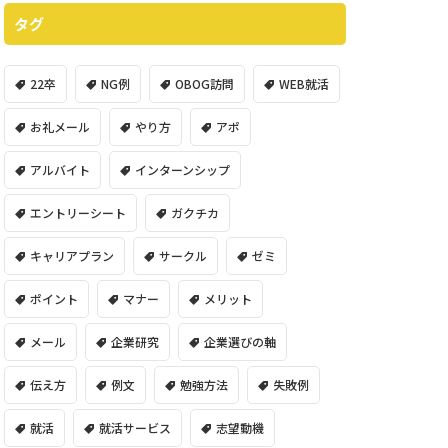
タグ
22卒
NG例
OBOG訪問
WEB就活
お礼メール
やり方
アポ
アルバイト
インターンシップ
エントリーシート
ガクチカ
キャリアプラン
サークル
ゼミ
ポイント
マナー
メリット
メール
企業研究
企業選びの軸
伝え方
例文
勉強方法
失敗例
就活
就活サービス
志望動機