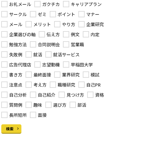
お礼メール
ガクチカ
キャリアプラン
サークル
ゼミ
ポイント
マナー
メール
メリット
やり方
企業研究
企業選びの軸
伝え方
例文
内定
勉強方法
合同説明会
営業職
失敗例
就活
就活サービス
広告代理店
志望動機
早稲田大学
書き方
最終面接
業界研究
模試
注意点
考え方
職種研究
自己PR
自己分析
自己紹介
見つけ方
資格
質問例
趣味
選び方
部活
長所短所
面接
検索