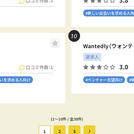
3.8
口コミ件数：3
#新しい出会いを求める人
Wantedly（ウォン
逆求人
3.0
口コミ件数：1
会いを求める人向け
#ベンチャー志望向け
#
(1～10件 / 全30件)
1
2
3