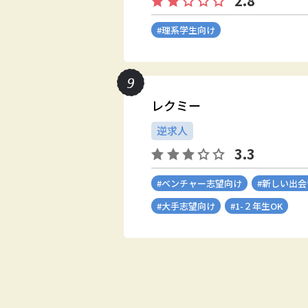
2.8
#理系学生向け
レクミー
逆求人
3.3
#ベンチャー志望向け
#新しい出
#大手志望向け
#1-２年生OK