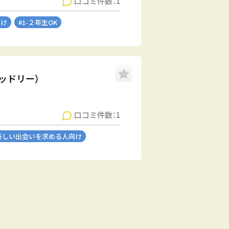
口コミ件数：1
向け
#1-２年生OK
テッドリー）
口コミ件数：1
新しい出会いを求める人向け