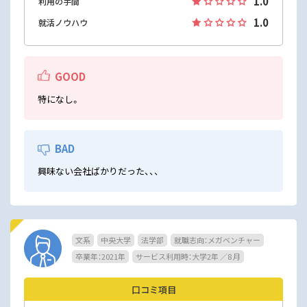
1.0
利用の手間
1.0
就活ノウハウ
GOOD
特になし。
BAD
興味ない会社ばかりだった、、、
文系
中央大学
法学部
就職志向：メガベンチャー
卒業年：2021年
サービス利用時：大学2年 ／8 月
口コミ項目