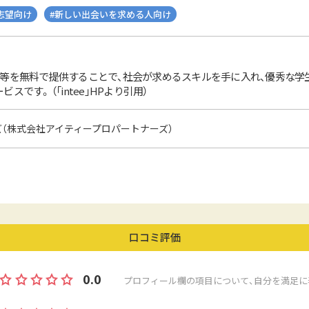
志望向け
#新しい出会いを求める人向け
等を無料で提供することで、社会が求めるスキルを手に入れ、優秀な学
です。 （「intee」HPより引用）
ズ（株式会社アイティープロパートナーズ）
口コミ評価
0.0
プロフィール欄の項目について、自分を満足に