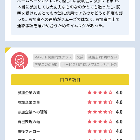
ホームページがとにかく怪しい。説明会に参加するまで、
本当に参加しても大丈夫なものなのかとても迷ったし、説
明を受けたあとでも本当に信用できるのかどうか何度も疑
った。参加者への連絡がスムーズではなく、参加者同士で
連絡事項を確かめ合うためタイムラグがあった。
MARCH・関関同立クラス
文系
就職志向：問わない
卒業年：2019年
サービス利用時：大学3年 ／3 月中旬
口コミ項目
4.0
参加企業の質
4.0
参加企業の量
4.0
参加企業への理解
4.0
自己表現の幅
4.0
事後フォロー