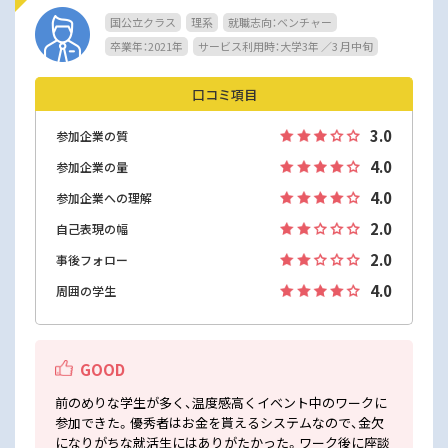
国公立クラス
理系
就職志向：ベンチャー
卒業年：2021年
サービス利用時：大学3年 ／3 月中旬
口コミ項目
3.0
参加企業の質
4.0
参加企業の量
4.0
参加企業への理解
2.0
自己表現の幅
2.0
事後フォロー
4.0
周囲の学生
GOOD
前のめりな学生が多く、温度感高くイベント中のワークに
参加できた。優秀者はお金を貰えるシステムなので、金欠
になりがちな就活生にはありがたかった。ワーク後に座談