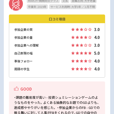
MARCH・関関同立クラス
文系
就職志向：大手老舗
卒業年：2019年
サービス利用時：大学3年 ／1 月不明
口コミ項目
3.0
参加企業の質
4.0
参加企業の量
3.0
参加企業への理解
5.0
自己表現の幅
4.0
事後フォロー
4.0
周囲の学生
GOOD
・課題の難易度が高い - 投資シュミレーションゲームのよ
うなものをやった。よくある抽象的なお題でのGDよりも、
達成感ややりがいを感じた。 ・参加企業からのFB - GDでの
振る舞いに対して人事がFBをくれるので、GDでの自分の