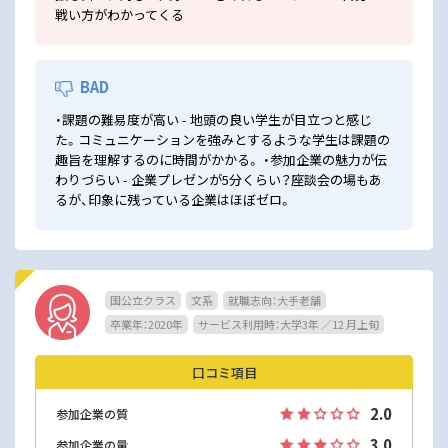
戦い方がわかってくる
BAD
・課題の難易度が高い - 地頭の良い学生が目立つと感じ
た。コミュニケーションを強みとするような学生は課題の
趣旨を理解するのに時間がかかる。 ・参加企業の魅力が伝
わりづらい - 企業プレゼンが5分くらい？座談会の場もあ
るが、印象に残っている企業はほぼゼロ。
国公立クラス
文系
就職志向：大手老舗
卒業年：2020年
サービス利用時：大学3年 ／12 月上旬
口コミ項目
2.0
参加企業の質
3.0
参加企業の量