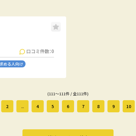
口コミ件数：0
を求める人向け
(111～111件 / 全111件)
2
...
4
5
6
7
8
9
10